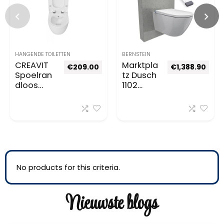
HANGENDE TOILETTEN
BERNSTEIN
CREAVIT
Marktpla
€
209.00
€
1,388.90
Spoelran
tz Dusch
dloos
1102
hangdou
Premium
che Wc
(Garanti
Taharet
e)” =
Bidet
“Marktpl
Taharat
atz
Intieme
Dusch
douche
1102
incl.
Premium
No products for this criteria.
Duroplast
(Garanti
Soft-
e)
Nieuwste blogs
Close
deksel
FE322