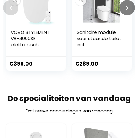
VOVO STYLEMENT
Sanitaire module
VB-4000SE
voor staande toilet
elektronische
incl.
bidetzitting,
bedieningsplaat
verwarmde zitting,
Staande wc (zwart
warm, droog en
glas)
€
399.00
€
289.00
water, LED-
nachtlampje, bidet,
toiletbril uit één
stuk, gemaakt in
Korea, langwerpig –
De specialiteiten van vandaag
wit
Exclusieve aanbiedingen van vandaag