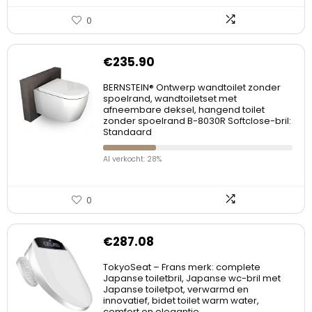
0
€
235.90
BERNSTEIN® Ontwerp wandtoilet zonder
spoelrand, wandtoiletset met
afneembare deksel, hangend toilet
zonder spoelrand B-8030R Softclose-bril:
Standaard
Al verkocht: 28%
0
€
287.08
TokyoSeat – Frans merk: complete
Japanse toiletbril, Japanse wc-bril met
Japanse toiletpot, verwarmd en
innovatief, bidet toilet warm water,
comfort en elegantie