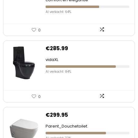
Al verkocht: 64%
0
€
285.99
vidaXL
Al verkocht: 84%
0
€
299.95
Parent_Douchetoilet