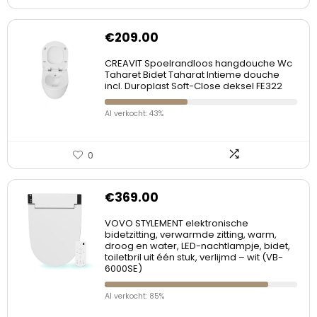
€
209.00
CREAVIT Spoelrandloos hangdouche Wc
Taharet Bidet Taharat Intieme douche
incl. Duroplast Soft-Close deksel FE322
Al verkocht: 43%
0
€
369.00
VOVO STYLEMENT elektronische
bidetzitting, verwarmde zitting, warm,
droog en water, LED-nachtlampje, bidet,
toiletbril uit één stuk, verlijmd – wit (VB-
6000SE)
Al verkocht: 85%