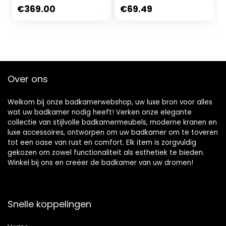
water, LED-
elektrisch
€
369.00
€
69.49
nachtlampje,
mechanisch bidet
bidet, toiletbril uit
toiletbevestiging
één stuk, verlijmd –
met sterke
wit (VB-6000SE)
kraankleppen en
metalen slangen
Over ons
Welkom bij onze badkamerwebshop, uw luxe bron voor alles
wat uw badkamer nodig heeft! Verken onze elegante
collectie van stijlvolle badkamermeubels, moderne kranen en
luxe accessoires, ontworpen om uw badkamer om te toveren
tot een oase van rust en comfort. Elk item is zorgvuldig
gekozen om zowel functionaliteit als esthetiek te bieden.
Winkel bij ons en creëer de badkamer van uw dromen!
Snelle koppelingen