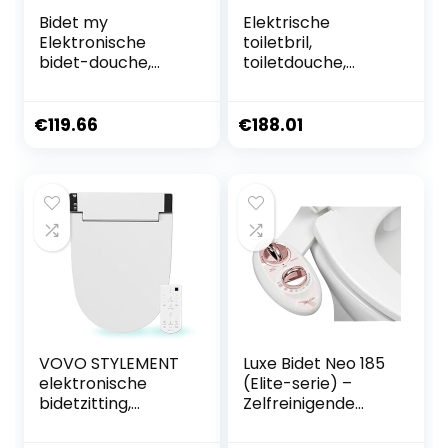
Bidet my
Elektrische
Elektronische
toiletbril,
bidet-douche,
toiletdouche,
eco-functie,
bidet, massage
zelfreinigende en
intelligent toilet
verwarmde zitting,
met verwarmde
€
119.66
€
188.01
led-nachtlampje,
zitting en warme
intelligent display
luchtdroging,
voor toiletten met
elektronisch bidet
een lengte van
intelligente smart
meer dan 19,29
toiletbril wc-bidet
inch
VOVO STYLEMENT
Luxe Bidet Neo 185
elektronische
(Elite-serie) –
bidetzitting,
Zelfreinigende
verwarmde zitting,
dubbele mondstuk
warm, droog en
– Zoetwater Niet-