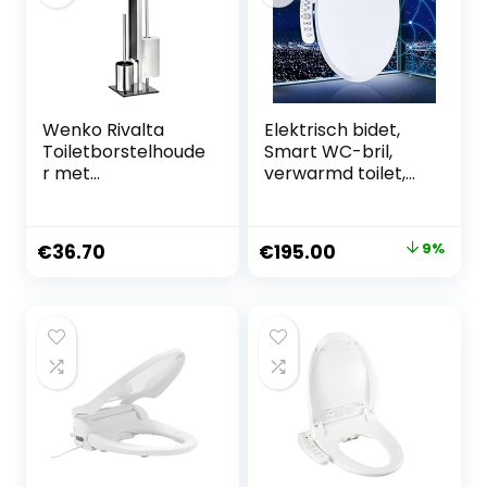
Wenko Rivalta
Elektrisch bidet,
Toiletborstelhoude
Smart WC-bril,
r met
verwarmd toilet,
geïntegreerde
automatische
toiletpapierhouder
reiniging,
en
automatische
Oorspronkelijke
Huidige
€
36.70
€
195.00
9%
toiletborstelhoude
ontgeuring,
prijs
prijs
r
instelbare
temperatuur,
was:
is:
hygiënische
€215.00.
€195.00.
reiniging, bespaart
papier