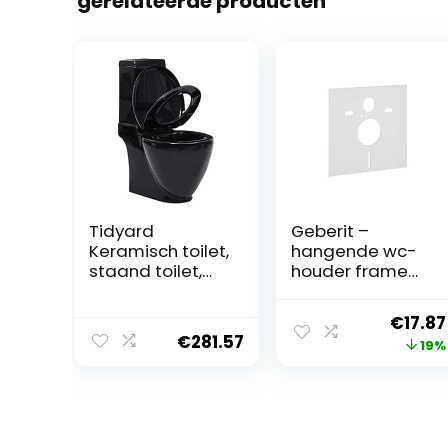
gerelateerde producten
Tidyard
Geberit –
Keramisch toilet,
hangende wc-
staand toilet,
houder frame
staand toilet,
en
staande toilet,
geluidsisolatie
Oorspr
€
17.87
toiletbril, wc-
voor bidet
€
281.57
prijs
19%
potten,
badkamer,
was:
keramiek, toilet
€21.99
voor hoek in de
badkamer, soft