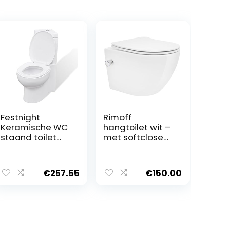
Festnight
Rimoff
Keramische WC
hangtoilet wit –
staand toilet
met softclose
staand toilet
deksel en
staande toilet
bidetkraan voor
badkamer toilet
koud water
€
257.55
€
150.00
hoek wit