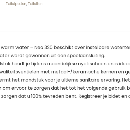
Toiletpotten
,
Toiletten
van warm water – Neo 320 beschikt over instelbare water
ter wordt gewonnen uit een spoelaansluiting.
uk houdt je tijdens maandelijkse cycli schoon en is ide
waliteitsventielen met metaal-/keramische kernen en ge
t het mondstuk voor je ultieme sanitaire ervaring. Het
om ervoor te zorgen dat het tot het volgende gebruik b
e zorgen dat u 100% tevreden bent. Registreer je bidet en