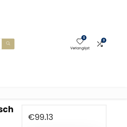
0
0
Verlanglijst
isch
€
99.13