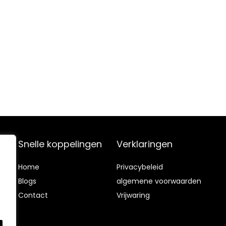
e, badkamer
ronde verticale
afvoer wit, 39 x
66 x 84 cm
Snelle koppelingen
Verklaringen
Home
Privacybeleid
Blog
s
algemene voorwaarden
Contact
Vrijwaring