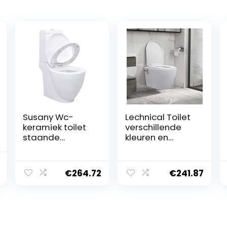
Susany Wc-
Lechnical Toilet
keramiek toilet
verschillende
staande
kleuren en
toiletbril
maten
staande
LPZJBT3002424
onkelijke
Huidige
toiletbril wc-bril
€
264.72
€
241.87
prijs
wc-bril
toiletpotten
is:
badkamer,
.
€17.87.
zacht
sluitmechanism