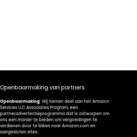
Openbaarmaking van partners
Openbaarmaking
: Wij nemen deel aan het Amazon
Services LLC Associates Program, een
partneradvertentieprogramma dat is ontworpen om
ons een manier te bieden om vergoedingen te
verdienen door te linken naar Amazon.com en
aangesloten sites.