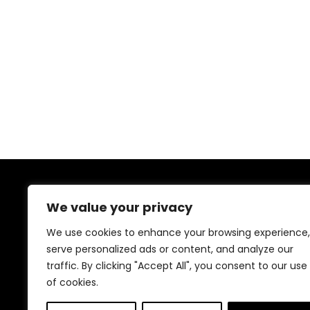
close-
mechanisme,
horizontale
afvoer, zwart
Over ons
We value your privacy
Welkom bij onze badkamerwebshop, uw luxe bron voor
We use cookies to enhance your browsing experience,
alles wat uw badkamer nodig heeft! Verken onze
serve personalized ads or content, and analyze our
elegante collectie van stijlvolle badkamermeubels,
traffic. By clicking "Accept All", you consent to our use
moderne kranen en luxe accessoires, ontworpen om
of cookies.
uw badkamer om te toveren tot een oase van rust en
comfort. Elk item is zorgvuldig gekozen om zowel