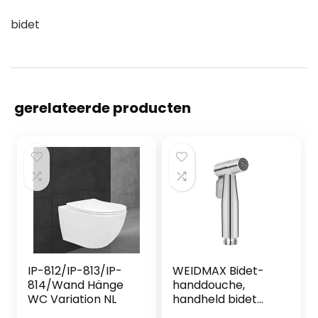
bidet
gerelateerde producten
IP-812/IP-813/IP-
WEIDMAX Bidet-
814/Wand Hänge
handdouche,
WC Variation NL
handheld bidet
sproeier roestvrij