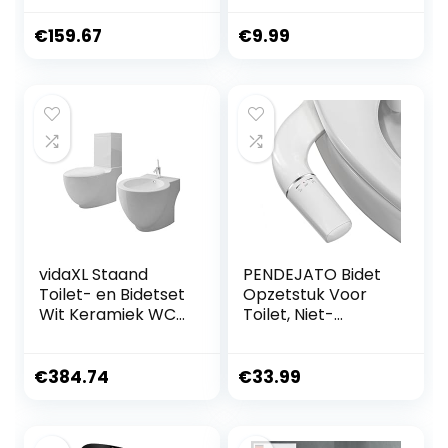
staal sprayer
€
159.67
€
9.99
vidaXL Staand
PENDEJATO Bidet
Toilet- en Bidetset
Opzetstuk Voor
Wit Keramiek WC
Toilet, Niet-
Bidet Toiletten
elektrisch Slank
Bidets Set
Bidet Met
Intrekbare
€
384.74
€
33.99
Sproeiers En
Draaiknop