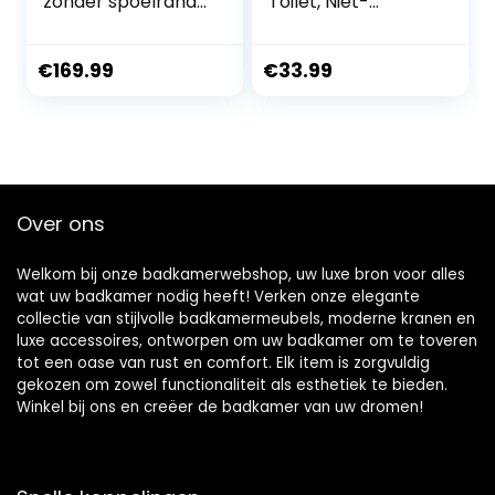
zonder spoelrand
Toilet, Niet-
van keramiek met
elektrisch Slank
toiletdeksel, wc-
Bidet Met
bril van duroplast
Intrekbare
€
169.99
€
33.99
softclose-
Sproeiers En
mechanisme,
Draaiknop
Rimless SoftClose-
functie,
diepspoeler, toilet,
ovale vorm, wand-
Over ons
toiletset
Welkom bij onze badkamerwebshop, uw luxe bron voor alles
wat uw badkamer nodig heeft! Verken onze elegante
collectie van stijlvolle badkamermeubels, moderne kranen en
luxe accessoires, ontworpen om uw badkamer om te toveren
tot een oase van rust en comfort. Elk item is zorgvuldig
gekozen om zowel functionaliteit als esthetiek te bieden.
Winkel bij ons en creëer de badkamer van uw dromen!