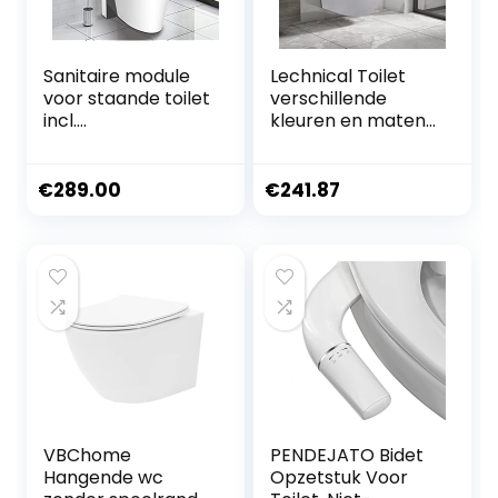
Sanitaire module
Lechnical Toilet
voor staande toilet
verschillende
incl.
kleuren en maten
bedieningsplaat
LPZJBT3002424
Staande wc (zwart
glas)
€
289.00
€
241.87
VBChome
PENDEJATO Bidet
Hangende wc
Opzetstuk Voor