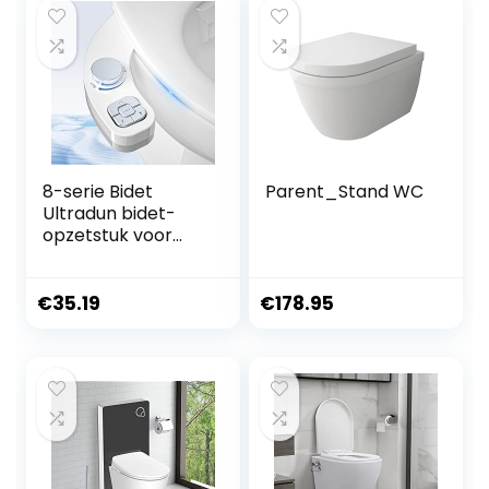
8-serie Bidet
Parent_Stand WC
Ultradun bidet-
opzetstuk voor
toilet, bidet,
gebruik voor toilet
8.0
€
35.19
€
178.95